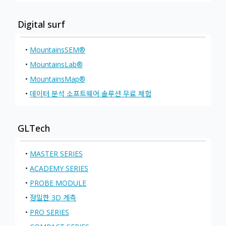
Digital surf
•
MountainsSEM®
•
MountainsLab®
•
MountainsMap®
•
데이터 분석 소프트웨어 솔루션 무료 체험
GLTech
•
MASTER SERIES
•
ACADEMY SERIES
•
PROBE MODULE
•
정밀한 3D 계측
•
PRO SERIES