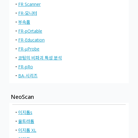
•
FR Scanner
•
FR-모니터
•
부속품
•
FR-pOrtable
•
FR-Education
•
FR-μProbe
•
코팅의 비파괴 특성 분석
•
FR-pRo
•
BA-시리즈
NeoScan
•
이지톰s
•
울트라톰
•
이지톰 XL